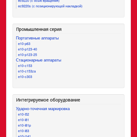
ec9220 (с осью вращения)
ec9220s (с позиционирующей накладкой)
Промышленная серия
Портативные аппараты
e10-p63
e10-p123-40
e10-p123-25
Стационарные аппараты
e10-c153
e10-c153za
e10-c303
Интегрируемое оборудование
Ударно-точечная маркировка
e10-i52
e10-i81
e10-i81p
e10-i83
e10-i141