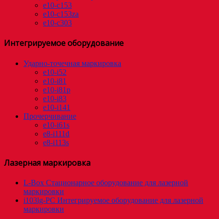
e10-c153
e10-c153za
e10-c303
Интегрируемое оборудование
Ударно-точечная маркировка
e10-i52
e10-i81
e10-i81p
e10-i83
e10-i141
Прочерчивание
e10-i61s
e8-i111d
e8-i113s
Лазерная маркировка
L-Box Стационарное оборудование для лазерной
маркировки
i103lg-PC Интегрируемое оборудование для лазерной
маркировки