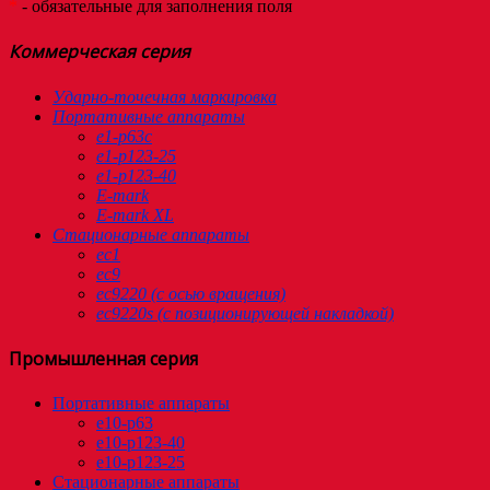
*
- обязательные для заполнения поля
Коммерческая серия
Ударно-точечная маркировка
Портативные аппараты
e1-p63c
e1-p123-25
e1-p123-40
E-mark
E-mark XL
Стационарные аппараты
ec1
eс9
ec9220 (с осью вращения)
ec9220s (с позиционирующей накладкой)
Промышленная серия
Портативные аппараты
e10-p63
e10-p123-40
e10-p123-25
Стационарные аппараты