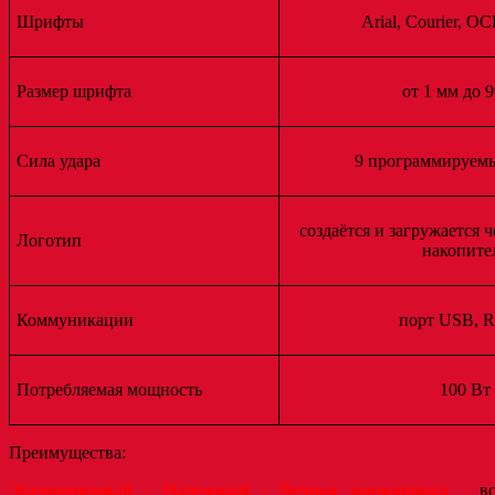
Шрифты
Arial, Courier, 
Размер шрифта
от 1 мм до 
Сила удара
9 программируем
создаётся и загружается 
Логотип
накопите
Коммуникации
порт USB, 
Потребляемая мощность
100 Вт
Преимущества:
Эргономичный - Надежный - Вечная маркировка -
в