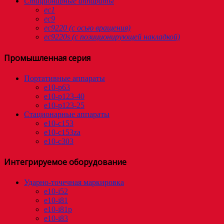
Стационарные аппараты
ec1
eс9
ec9220 (с осью вращения)
ec9220s (с позиционирующей накладкой)
Промышленная серия
Портативные аппараты
e10-p63
e10-p123-40
e10-p123-25
Стационарные аппараты
e10-c153
e10-c153za
e10-c303
Интегрируемое оборудование
Ударно-точечная маркировка
e10-i52
e10-i81
e10-i81p
e10-i83