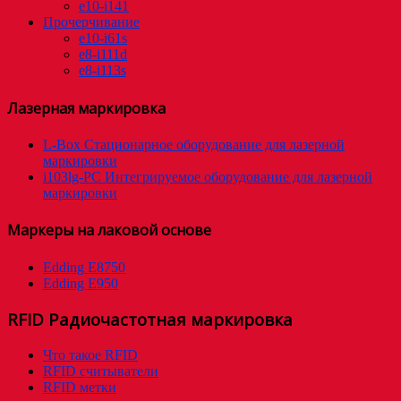
e10-i141
Прочерчивание
e10-i61s
e8-i111d
e8-i113s
Лазерная маркировка
L-Box Стационарное оборудование для лазерной
маркировки
i103lg-PC Интегрируемое оборудование для лазерной
маркировки
Маркеры на лаковой основе
Edding E8750
Edding E950
RFID Радиочастотная маркировка
Что такое RFID
RFID считыватели
RFID метки