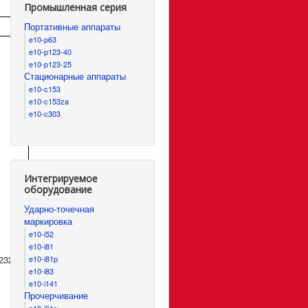
Промышленная серия
Портативные аппараты
e10-p63
e10-p123-40
e10-p123-25
Стационарные аппараты
e10-c153
e10-c153za
e10-c303
;
Интегрируемое
оборудование
Ударно-точечная
маркировка
e10-i52
e10-i81
232
e10-i81p
e10-i83
e10-i141
Прочерчивание
e10-i61s