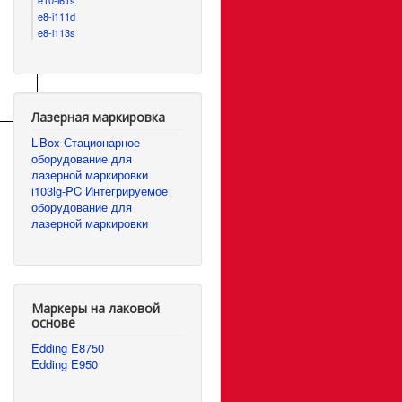
e8-i111d
e8-i113s
Лазерная маркировка
L-Box Стационарное
оборудование для
лазерной маркировки
i103lg-PC Интегрируемое
оборудование для
лазерной маркировки
Маркеры на лаковой
основе
Edding E8750
Edding E950