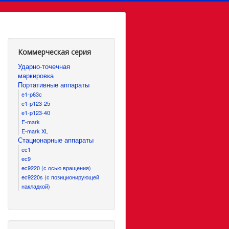
Коммерческая серия
Ударно-точечная
маркировка
Портативные аппараты
e1-p63c
e1-p123-25
e1-p123-40
E-mark
E-mark XL
Стационарные аппараты
ec1
eс9
ec9220 (с осью вращения)
ec9220s (с позиционирующей
накладкой)