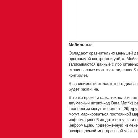
Мобильные
Обладают сравнительно меньшей да
программой контроля и учёта. Моби
записываются данные с прочитанных
стационарные считыватели, способн
контроле).
В зависимости от частотного диапаз
будет различна.
В то же время и сама технология шт
двумерный штрих-код Data Matrix) 
Технологии могут дополнять[29] др
могут маркироваться постоянной ма
информацию об их дате выпуска и п
информацию, подверженную изменени
возвращаемой многоразовой упаковк