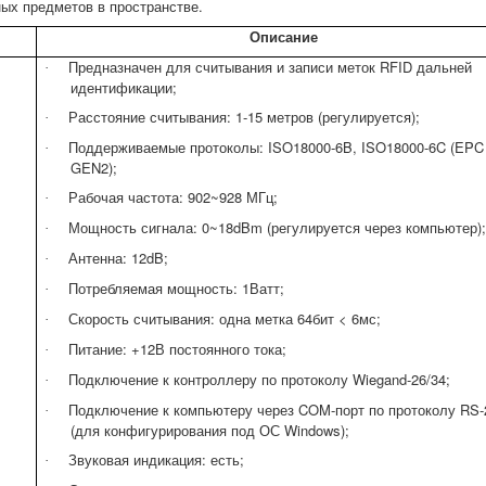
ых предметов в пространстве.
Описание
Предназначен для считывания и записи меток
RFID
дальней
·
идентификации;
Расстояние считывания
: 1-15
метров
(регулируется);
·
Поддерживаемые протоколы: ISO18000-6B, ISO18000-6C (EPC
·
GEN2);
Рабочая частота: 902~928 МГц;
·
Мощность сигнала: 0~18dBm (регулируется через компьютер)
·
Антенна: 12dB;
·
Потребляемая мощность: 1Ватт;
·
Скорость считывания: одна метка 64бит < 6мс;
·
Питание
:
+
12
В постоянного тока;
·
Подключение к контроллеру по протоколу Wiegand-26/34;
·
Подключение к компьютеру через
COM
-порт по протоколу RS-
·
(для конфигурирования под ОС
Windows
);
Звуковая индикация: есть;
·