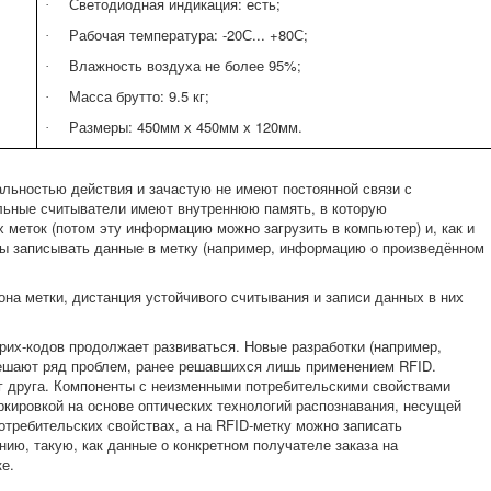
Светодиодная индикация: есть;
·
Рабочая температура: -20С... +80С;
·
Влажность воздуха не более 95%;
·
Масса брутто: 9.5 кг;
·
Размеры: 450мм х 450мм х 120мм.
·
льностью действия и зачастую не имеют постоянной связи с
льные считыватели имеют внутреннюю память, в которую
 меток (потом эту информацию можно загрузить в компьютер) и, как и
ы записывать данные в метку (например, информацию о произведённом
она метки, дистанция устойчивого считывания и записи данных в них
рих-кодов продолжает развиваться. Новые разработки (например,
решают ряд проблем, ранее решавшихся лишь применением RFID.
уг друга. Компоненты с неизменными потребительскими свойствами
ркировкой на основе оптических технологий распознавания, несущей
отребительских свойствах, а на RFID-метку можно записать
ю, такую, как данные о конкретном получателе заказа на
е.