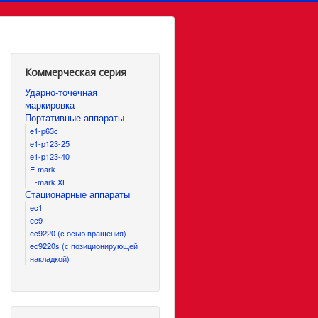
Коммерческая серия
Ударно-точечная
маркировка
Портативные аппараты
e1-p63c
e1-p123-25
e1-p123-40
E-mark
E-mark XL
Стационарные аппараты
ec1
eс9
ec9220 (с осью вращения)
ec9220s (с позиционирующей
накладкой)