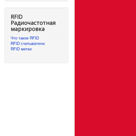
RFID
Радиочастотная
маркировка
Что такое RFID
RFID считыватели
RFID метки