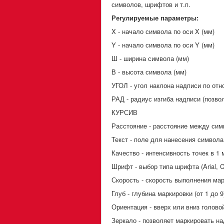
символов, шрифтов и т.п.
Регулируемые параметры:
X - начало символа по оси X (мм)
Y - начало символа по оси Y (мм)
Ш - ширина символа (мм)
В - высота символа (мм)
УГОЛ - угол наклона надписи по отн
РАД - радиус изгиба надписи (позво
КУРСИВ
Расстояние - расстояние между си
Текст - поле для нанесения символа
Качество - интенсивность точек в 1 
Шрифт - выбор типа шрифта (Arial, C
Скорость - скорость выполнения ма
Глуб - глубина маркировки (от 1 до 9
Ориентация - вверх или вниз голов
Зеркало - позволяет маркировать н