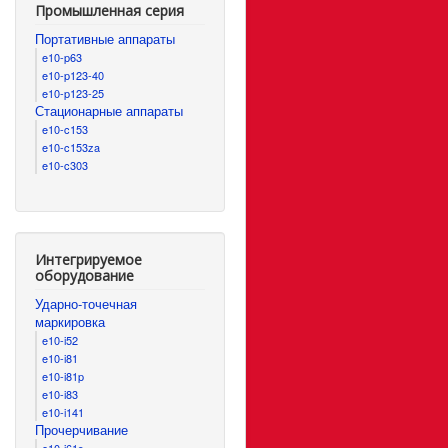
Промышленная серия
Портативные аппараты
e10-p63
e10-p123-40
e10-p123-25
Стационарные аппараты
e10-c153
e10-c153za
e10-c303
Интегрируемое
оборудование
Ударно-точечная
маркировка
e10-i52
e10-i81
e10-i81p
e10-i83
e10-i141
Прочерчивание
e10-i61s