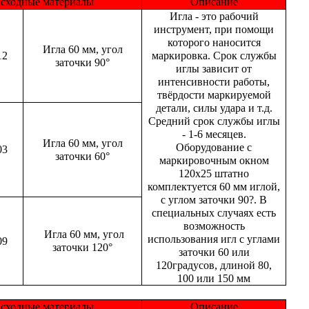
асходные материалы
Описание
Игла - это рабочий
инструмент, при помощи
которого наносится
Игла 60 мм, угол
12
маркировка. Срок службы
заточки 90°
иглы зависит от
интенсивности работы,
твёрдости маркируемой
детали, силы удара и т.д.
Средний срок службы иглы
- 1-6 месяцев.
Игла 60 мм, угол
Оборудование с
03
заточки 60°
маркировочным окном
120х25 штатно
комплектуется 60 мм иглой,
с углом заточки 90?. В
специальных случаях есть
возможность
Игла 60 мм, угол
использования игл с углами
09
заточки 120°
заточки 60 или
120градусов, длиной 80,
100 или 150 мм
асходные материалы
Описание