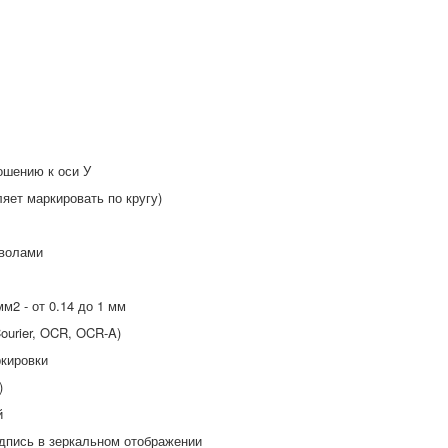
ошению к оси У
ляет маркировать по кругу)
мволами
мм2 - от 0.14 до 1 мм
ourier, OCR, OCR-A)
ркировки
)
ой
адпись в зеркальном отображении