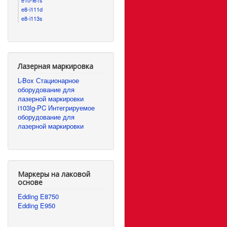
e8-i111d
e8-i113s
Лазерная маркировка
L-Box Стационарное
оборудование для
лазерной маркировки
i103lg-PC Интегрируемое
оборудование для
лазерной маркировки
Маркеры на лаковой
основе
Edding E8750
Edding E950